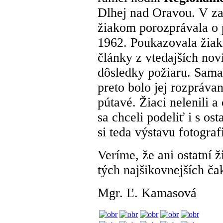
Dlhej nad Oravou. V za
žiakom porozprávala o p
1962. Poukazovala žiak
články z vtedajších nov
dôsledky požiaru. Sama 
preto bolo jej rozpráv
pútavé. Žiaci nelenili 
sa chceli podeliť i s os
si teda výstavu fotograf
Veríme, že ani ostatní 
tých najšikovnejších ča
Mgr. Ľ. Kamasová