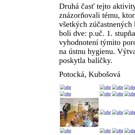
Druhá časť tejto aktivi
znázorňovali tému, ktor
všetkých zúčastnených 
boli dve: p.uč. 1. stupňa
vyhodnotení týmito poro
na ústnu hygienu. Výtva
poskytla balíčky.
Potocká, Kubošová