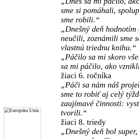
„Dnes sa mi páčilo, ak
sme si pomáhali, spolup
sme robili.“
„Dnešný deň hodnotím č
neučili, zoznámili sme s
vlastnú triednu knihu.“
„Páčilo sa mi skoro vše
sa mi páčilo, ako vznikl
žiaci 6. ročníka
„Páči sa nám náš projekt
sme to robiť aj celý tý
zaujímavé činnosti: vystr
tvorili.“
žiaci 8. triedy
„Dnešný deň bol super, 