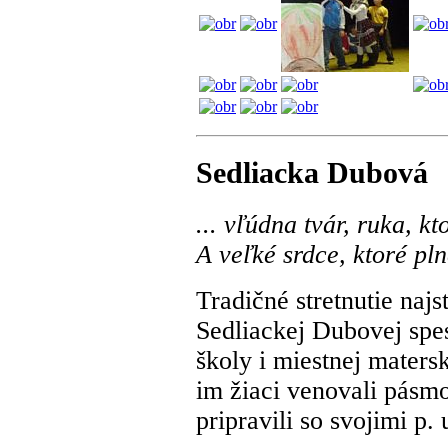
Sedliacka Dubová
... vľúdna tvár, ruka, k
A veľké srdce, ktoré pln
Tradičné stretnutie naj
Sedliackej Dubovej spes
školy i miestnej maters
im žiaci venovali pásmo 
pripravili so svojimi p.