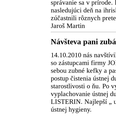
správanie sa v prírode.
nasledujúci deň na ihri
zúčastnili rôznych pret
Jaroš Martin
Návšteva pani zub
14.10.2010 nás navštív
so zástupcami firmy 
sebou zubné kefky a pa
postup čistenia ústnej 
starostlivosti o ňu. Po 
vyplachovanie ústnej d
LISTERIN. Najlepší „ u
ústnej hygieny.