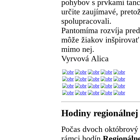
pohybov s prvkami tanca
určite zaujímavé, pret
spolupracovali.
Pantomíma rozvíja preds
môže žiakov inšpirovať p
mimo nej.
Vyrvová Alica
Hodiny regionálnej
Počas dvoch októbrový p
rámci hodín
Regionáln