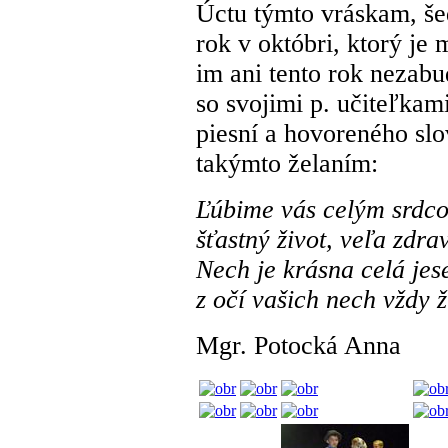
Úctu týmto vráskam, š
rok v októbri, ktorý je
im ani tento rok nezabu
so svojimi p. učiteľkam
piesní a hovoreného slov
takýmto želaním:
Ľúbime vás celým srdc
šťastný život, veľa zdra
Nech je krásna celá jes
z očí vašich nech vždy ž
Mgr. Potocká Anna