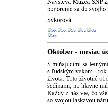
Návšteva Múzea SNP zn
ponorenie sa do svojho v
Sýkorová
Október - mesiac úc
S míňajúcimi sa letnými
s ľudským vekom - rok 
života. Toto životné ob
šedinami, no hlavne m
Každý z nás vie, čo vše
so svojou láskavou nár