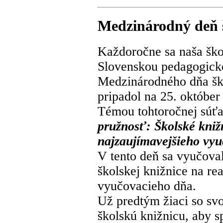
Medzinárodný deň 
Každoročne sa naša ško
Slovenskou pedagogickou
Medzinárodného dňa ško
pripadol na 25. október
Témou tohtoročnej súťa
pružnosť: Školské kniž
najzaujímavejšieho vy
V tento deň sa vyučoval
školskej knižnice na re
vyučovacieho dňa.
Už predtým žiaci so svo
školskú knižnicu, aby s