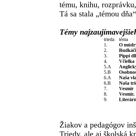
tému, knihu, rozprávku,
Tá sa stala „témou dňa“
Témy najzaujímavejšie
trieda
téma
1.
O múdry
2.
Budkáči
3.
Pippi d
4.
Včielka
5.A
Anglick
5.B
Osobnos
6.A
Naša vl
6.B
Naša tri
7.
Vesmír
8.
Vesmír, 
9.
Literár
Žiakov a pedagógov inš
Triedy, ale aj školská k