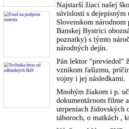
Najstarší žiaci našej šk
súvislosti s dejepisným
Slovenskom národnom p
Banskej Bystrici obozná
poznatky) s týmto nár
národných dejín.
Pán lektor "previedol" 
vznikom fašizmu, príči
vojny i jej následkami.
Mnohým žiakom i p. učit
dokumentárnom filme a 
utrpeniach židovských 
táboroch, o matkách , kt